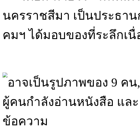
นครราชสีมา เป็นประธาน
คมฯ ได้มอบของที่ระลึกเน