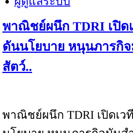
ผู้ดูแลระบบ
พาณิชย์ผนึก TDRI เปิด
ดันนโยบาย หนุนภารกิจม
สัตว์..
พาณิชย์ผนึก TDRI เปิดเว