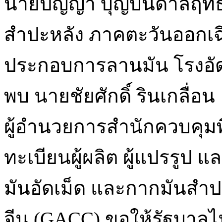
นายปัญญา บุญบันดาลฤทธิ
สำปะหลัง ภาคตะวันออกเฉี
ประกอบการลานมัน โรงอัดมัน
พบ นายชัยศักดิ์ รินเกลื่อน
ผู้อำนวยการสำนักควบคุมพืช
ทะเบียนผู้ผลิต ผู้แปรรูป แ
มันอัดเม็ด และกากมันสำป
จีน (GACC) ขอให้รัฐบาล