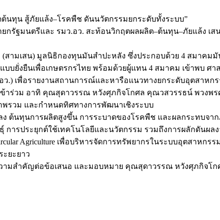
ต้นทุน สู้ภัยแล้ง–โรคพืช ดันนวัตกรรมยกระดับทั้งระบบ”
ายกรัฐมนตรีและ รมว.อว. สะท้อนวิกฤตผลผลิต–ต้นทุน–ภัยแล้ง
ภา (สามเสน) มูลนิธิกองทุนมันสำปะหลัง ซึ่งประกอบด้วย 4 สมาค
บยั่งยืนเพื่อเกษตรกรไทย พร้อมด้วยผู้แทน 4 สมาคม เข้าพบ ศาสต
 (อว.) เพื่อรายงานสถานการณ์และหารือแนวทางยกระดับอุตสาหก
ร่วม อาทิ คุณสุดาวรรณ หวังศุภกิจโกศล คุณวสวรรธน์ พวงพรศรี 
นภาพรวม และกำหนดทิศทางการพัฒนาเชิงระบบ
ดลง ต้นทุนการผลิตสูงขึ้น การระบาดของโรคพืช และผลกระทบจากภ
ุ์ การประยุกต์ใช้เทคโนโลยีและนวัตกรรม รวมถึงการผลักดันผลงา
ar Agriculture เพื่อบริหารจัดการทรัพยากรในระบบอุตสาหกรรมให้
นระยะยาว
้ความสำคัญต่อข้อเสนอ และมอบหมาย คุณสุดาวรรณ หวังศุภกิจโกศล 