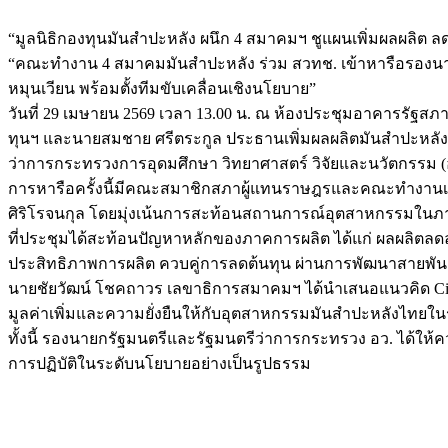
“มูลนิธิกองทุนมันสำปะหลัง ผนึก 4 สมาคมฯ ชูแผนเพิ่มผลผลิต ลด
“คณะทำงาน 4 สมาคมมันสำปะหลัง ร่วม สวทช. เข้าหารือรองน
หมุนเวียน พร้อมตั้งทีมขับเคลื่อนเชิงนโยบาย”
วันที่ 29 เมษายน 2569 เวลา 13.00 น. ณ ห้องประชุมอาคารรัฐส
ทุนฯ และนายสมชาย ศรีตระกูล ประธานเพิ่มผลผลิตมันสำปะหลังแบ
ว่าการกระทรวงการอุดมศึกษา วิทยาศาสตร์ วิจัยและนวัตกรรม
การหารือครั้งนี้มีคณะสมาชิกสภาผู้แทนราษฎรและคณะทำงานเข้า
ศิริโรจนกุล โดยมุ่งเน้นการสะท้อนสถานการณ์อุตสาหกรรมใ
ที่ประชุมได้สะท้อนปัญหาหลักของภาคการผลิต ได้แก่ ผลผลิตล
ประสิทธิภาพการผลิต ควบคู่การลดต้นทุน ผ่านการพัฒนาสายพันธ
นายชัยวัฒน์ โชคถาวร เลขาธิการสมาคมฯ ได้นำเสนอแนวคิด Circul
มูลค่าเพิ่มและความยั่งยืนให้กับอุตสาหกรรมมันสำปะหลังไทยใ
ทั้งนี้ รองนายกรัฐมนตรีและรัฐมนตรีว่าการกระทรวง อว. ได้ให
การปฏิบัติในระดับนโยบายอย่างเป็นรูปธรรม