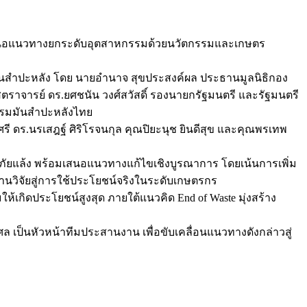
 เสนอแนวทางยกระดับอุตสาหกรรมด้วยนวัตกรรมและเกษตร
มมันสำปะหลัง โดย นายอำนาจ สุขประสงค์ผล ประธานมูลนิธิกอง
ราจารย์ ดร.ยศชนัน วงศ์สวัสดิ์ รองนายกรัฐมนตรี และรัฐมนตรี
รรมมันสำปะหลังไทย
ดร.นรเสฎฐ์ ศิริโรจนกุล คุณปิยะนุช ยินดีสุข และคุณพรเทพ
ัยแล้ง พร้อมเสนอแนวทางแก้ไขเชิงบูรณาการ โดยเน้นการเพิ่ม
นวิจัยสู่การใช้ประโยชน์จริงในระดับเกษตรกร
เกิดประโยชน์สูงสุด ภายใต้แนวคิด End of Waste มุ่งสร้าง
เป็นหัวหน้าทีมประสานงาน เพื่อขับเคลื่อนแนวทางดังกล่าวสู่