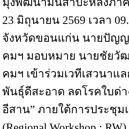
มุ่งพัฒนามันสำปะหลังภา
23 มิถุนายน 2569 เวลา 0
จังหวัดขอนแก่น นายปัญญ
คมฯ มอบหมาย นายชัยวัฒ
คมฯ เข้าร่วมเวทีเสวนาแลกเ
พันธุ์ดีสะอาด ลดโรคใบด่
อีสาน” ภายใต้การประชุมแล
(Regional Workshop : RW)