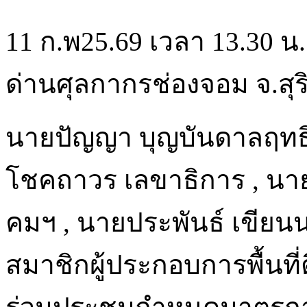
11 ก.พ25.69 เวลา 13.30 
ด่านศุลกากรช่องจอม จ.สุร
นายปัญญา บุญบันดาลฤทธิ
โชคถาวร เลขาธิการ , นายธ
คมฯ , นายประพันธ์ เขียน
สมาชิกผู้ประกอบการพื้นท