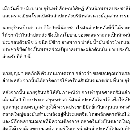
เมื่อวันที่ 19 มิ.ย. นายจุรินทร์ ลักษณวิศิษฏ์ หัวหน้าพรรคป
และตรวจเยี่ยมโรงแป้งมันสําปะหลังบริษัทสงวนวงษ์อุตสาหกรรม 
นายจุรินทร์ กล่าวว่า ดีใจกับพี่น้องชาวไร่มันสำปะหลังที่นี่ ได
ได้ชาวไร่มันสำปะหลัง ซึ่งเป็นนโยบายของตนเพราะตนเป็นหัวห
ประกอบด้วยพืช 5 ชนิด มีข้าว ยางพารา ปาล์มน้ำมัน ข้าวโพดและ
ประชาธิปัตย์ยังเป็นพรรคร่วมรัฐบาลเราจะผลักดันนโยบายประกันร
สำหรับปีที่ 3 นี้
นายบุญมา พลภักดี ตัวแทนเกษตรกร กล่าวว่า ขอขอบคุณท่านรอง
สำปะหลัง จากนั้นได้สาธิตการใช้เครื่องสับมันขนาดย่อมที่นายจุ
หลังจากนั้น นายจุรินทร์ ให้สัมภาษณ์ว่า การทำยุทธศาสตร์มั
เดือนถึง 1 ปี จะประกาศยุทธศาสตร์มันสำปะหลังไทยได้ เพื่อใช้
มูลค่าสูง เกษตรมูลค่าสูงได้ พรรคประชาธิปัตย์สนับสนุนแนวท
ตลาดใหญ่ของมันสำปะหลังอยู่ที่ประเทศจีน โดยหลักตลาดจีนมี 2 
และมีอีกหลายมณฑลที่มีความต้องการ ตลาดจีนยังเป็นตลาดใหญ่
สัตว์ได้ เราต้องขยายองค์ความรู้ในการนำมันสำปะหลังไปผสมเ