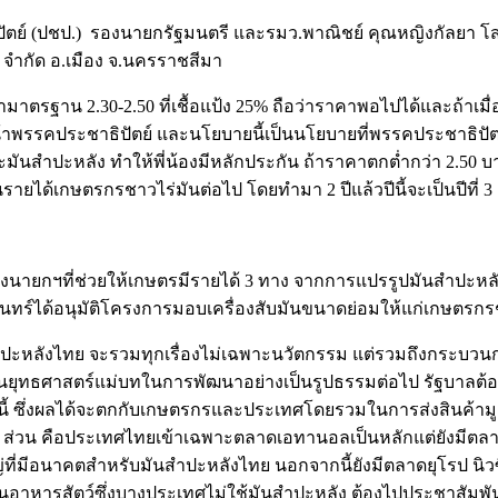
ระชาธิปัตย์ (ปชป.) รองนายกรัฐมนตรี และรมว.พาณิชย์ คุณหญิงกัล
จํากัด อ.เมือง จ.นครราชสีมา
้ราคามาตรฐาน 2.30-2.50 ที่เชื้อแป้ง 25% ถือว่าราคาพอไปได้และถ้
น้าพรรคประชาธิปัตย์ และนโยบายนี้เป็นนโยบายที่พรรคประชาธิป
มันสำปะหลัง ทำให้พี่น้องมีหลักประกัน ถ้าราคาตกต่ำกว่า 2.50 บา
ายได้เกษตรกรชาวไร่มันต่อไป โดยทำมา 2 ปีแล้วปีนี้จะเป็นปีที่
นายกฯที่ช่วยให้เกษตรมีรายได้ 3 ทาง จากการแปรรูปมันสำปะหล
รินทร์ได้อนุมัติโครงการมอบเครื่องสับมันขนาดย่อมให้แก่เกษตรกร
นสำปะหลังไทย จะรวมทุกเรื่องไม่เฉพาะนวัตกรรม แต่รวมถึงกระบว
เป็นยุทธศาสตร์แม่บทในการพัฒนาอย่างเป็นรูปธรรมต่อไป รัฐบาลต้
างนี้ ซึ่งผลได้จะตกกับเกษตรกรและประเทศโดยรวมในการส่งสินค้
ส่วน คือประเทศไทยเข้าเฉพาะตลาดเอทานอลเป็นหลักแต่ยังมีตลาดอาห
ที่มีอนาคตสำหรับมันสำปะหลังไทย นอกจากนี้ยังมีตลาดยุโรป นิ
ป็นอาหารสัตว์ซึ่งบางประเทศไม่ใช้มันสำปะหลัง ต้องไปประชาสั