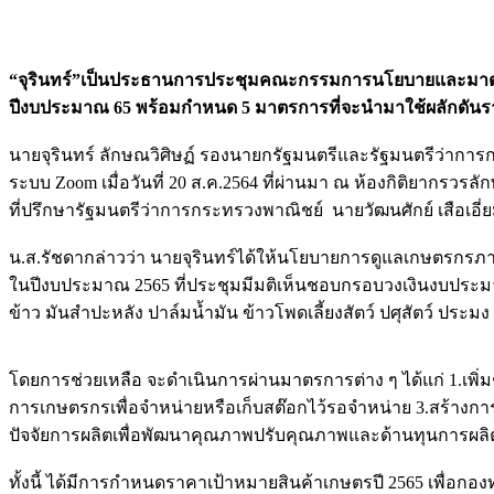
“จุรินทร์”เป็นประธานการประชุมคณะกรรมการนโยบายและมาตรกา
ปีงบประมาณ 65 พร้อมกำหนด 5 มาตรการที่จะนำมาใช้ผลักดั
นายจุรินทร์ ลักษณวิศิษฏ์ รองนายกรัฐมนตรีและรัฐมนตรีว่ากา
ระบบ Zoom เมื่อวันที่ 20 ส.ค.2564 ที่ผ่านมา ณ ห้องกิติยากรว
ที่ปรึกษารัฐมนตรีว่าการกระทรวงพาณิชย์ นายวัฒนศักย์ เสือเอ
น.ส.รัชดากล่าวว่า นายจุรินทร์ได้ให้นโยบายการดูแลเกษตรกรภ
ในปีงบประมาณ 2565 ที่ประชุมมีมติเห็นชอบกรอบวงเงินงบประมาณกอ
ข้าว มันสำปะหลัง ปาล์มน้ำมัน ข้าวโพดเลี้ยงสัตว์ ปศุสัตว์ ประมง
โดยการช่วยเหลือ จะดำเนินการผ่านมาตรการต่าง ๆ ได้แก่ 1.เพิ่ม
การเกษตรกรเพื่อจำหน่ายหรือเก็บสต๊อกไว้รอจำหน่าย 3.สร้างการร
ปัจจัยการผลิตเพื่อพัฒนาคุณภาพปรับคุณภาพและด้านทุนการผลิ
ทั้งนี้ ได้มีการกำหนดราคาเป้าหมายสินค้าเกษตรปี 2565 เพื่อก