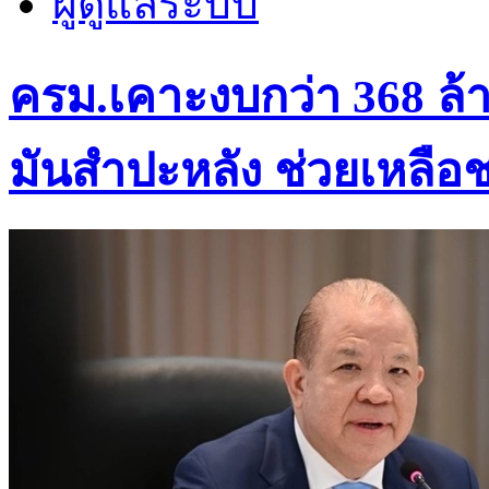
ผู้ดูแลระบบ
ครม.เคาะงบกว่า 368 ล
มันสำปะหลัง ช่วยเหลือ