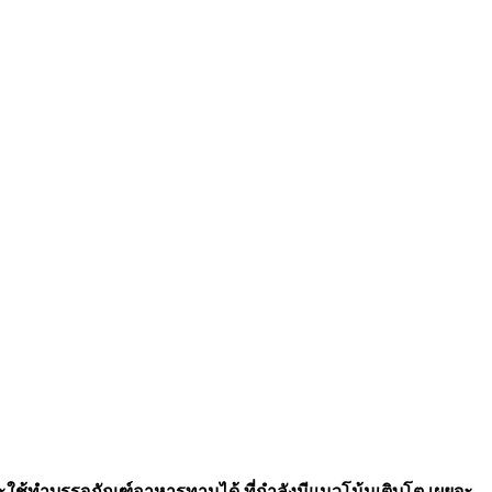
ช้ทำบรรจุภัณฑ์อาหารทานได้ ที่กำลังมีแนวโน้มเติบโต เผยจะ