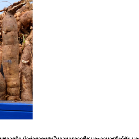
แทนพลาสติก นำต่อยอดผสมในอาหารจากพืช และอาหารฟังก์ชัน และใ