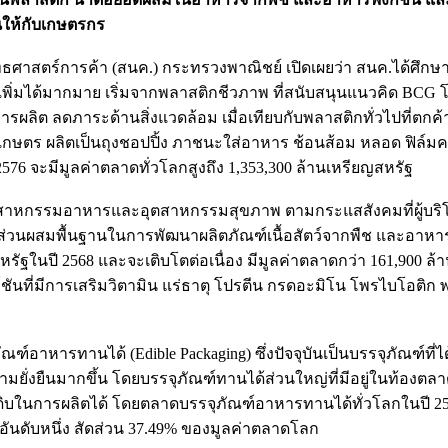
นให้กับเกษตรกร
าสตร์การค้า (สนค.) กระทรวงพาณิชย์ เปิดเผยว่า สนค.ได้ศึกษาก
่าเพิ่มได้มากมาย เริ่มจากพลาสติกชีวภาพ ที่สนับสนุนแนวคิด B
ผลิต ลดภาระด้านสิ่งแวดล้อม เมื่อเทียบกับพลาสติกทั่วไปที่ต
กษตร ผลิตเป็นถุงชอปปิ้ง ภาชนะใส่อาหาร ช้อนส้อม หลอด ฟิล์มค
 2576 จะมีมูลค่าตลาดทั่วโลกสูงถึง 1,353,300 ล้านเหรียญสหรัฐ
ในอุตสาหกรรมอาหารและอุตสาหกรรมสุขภาพ ตามกระแสสังคมที่ผู้
นส่วนผสมพื้นฐานในการพัฒนาผลิตภัณฑ์เนื้อสัตว์จากพืช และอาหารฟั
รัฐในปี 2568 และจะเติบโตต่อเนื่อง มีมูลค่าตลาดกว่า 161,900 ล้
์ชันที่มีการเสริมวิตามิน แร่ธาตุ โปรตีน กรดอะมิโน โพรไบโอติก 
อาหารทานได้ (Edible Packaging) ซึ่งปัจจุบันเป็นบรรจุภัณฑ์ที่ไ
ยั่งยืนมากขึ้น โดยบรรจุภัณฑ์ทานได้ส่วนใหญ่ที่มีอยู่ในท้องตลา
ุดิบในการผลิตได้ โดยตลาดบรรจุภัณฑ์อาหารทานได้ทั่วโลกในปี 256
อันดับหนึ่ง สัดส่วน 37.49% ของมูลค่าตลาดโลก