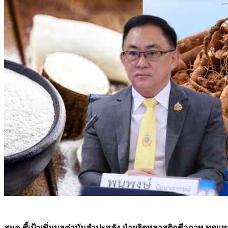
สนค.ชี้เป้าเพิ่มมูลค่ามันสำปะหลัง นำผลิตพลาสติกชีวภาพ ทด