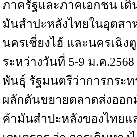
ภาครัฐและภาคเอกชน เดิ
มันสำปะหลังไทยในอุตสาห
นครเซี่ยงไฮ้ และนครเฉิง
ระหว่างวันที่ 5-9 ม.ค.25
พันธุ์ รัฐมนตรีว่าการกระทร
ผลักดันขยายตลาดส่งออกมัน
ค้ามันสำปะหลังของไทยแ