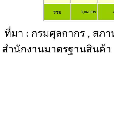
รวม
2,061,015
ที่มา : กรมศุลกากร , สภ
สำนักงานมาตรฐานสินค้า