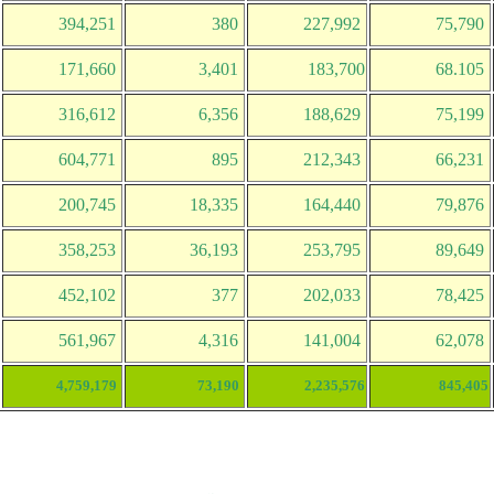
394,251
380
227,992
75,790
171,660
3,401
183,700
68.105
316,612
6,356
188,629
75,199
604,771
895
212,343
66,231
200,745
18,335
164,440
79,876
358,253
36,193
253,795
89,649
452,102
377
202,033
78,425
561,967
4,316
141,004
62,078
4,759,179
73,190
2,235,576
845,405
 2554