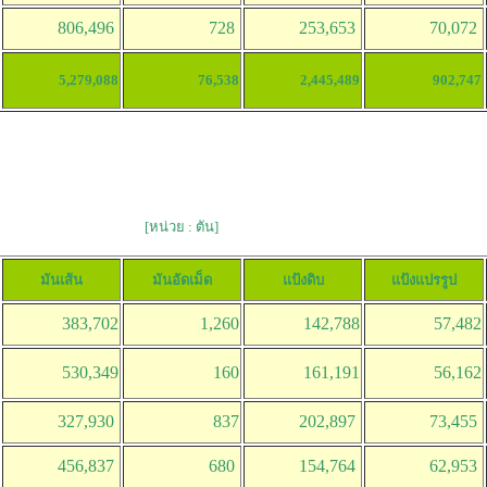
806,496
728
253,653
70,072
5,279,088
76,538
2,445,489
902,747
[หน่วย : ตัน]
มันเส้น
มันอัดเม็ด
แป้งดิบ
แป้งแปรรูป
383,702
1,260
142,788
57,482
530,349
160
161,191
56,162
327,930
837
202,897
73,455
456,837
680
154,764
62,953