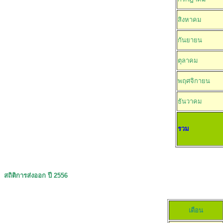
สิงหาคม
กันยายน
ตุลาคม
พฤศจิกายน
ธันวาคม
รวม
สถิติการส่งออก ปี 
[หน่วย :
เดือน