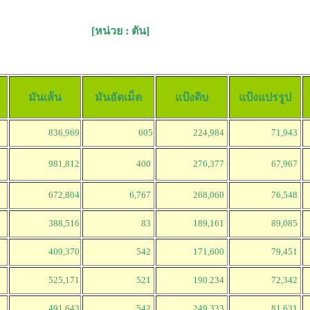
 2557
 ตัน]
มันเส้น
มันอัดเม็ด
แป้งดิบ
แป้งแปรรูป
836,969
605
224,984
71,943
981,812
400
276,377
67,967
672,804
6,767
268,060
76,548
388,516
83
189,161
89,085
409,370
542
171,600
79,451
525,171
521
190.234
72,342
491,643
542
249,333
81,631